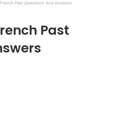
 French Past Questions And Answers
French Past
nswers
er