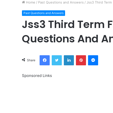
Home
/
Past Questions and Answers
/
Jss3 Third Term
Past Questions and Answers
Jss3 Third Term 
Questions And A
Facebook
Twitter
LinkedIn
Pinterest
Messeng
Share
Sponsored Links